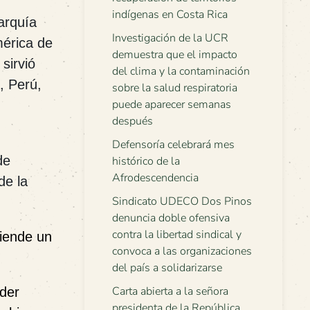
indígenas en Costa Rica
arquía
Investigación de la UCR
mérica de
demuestra que el impacto
sirvió
del clima y la contaminación
, Per
ú
,
sobre la salud respiratoria
puede aparecer semanas
después
Defensoría celebrará mes
de
histórico de la
Afrodescendencia
de la
Sindicato UDECO Dos Pinos
denuncia doble ofensiva
contra la libertad sindical y
fiende un
convoca a las organizaciones
del país a solidarizarse
Carta abierta a la señora
íder
presidenta de la República