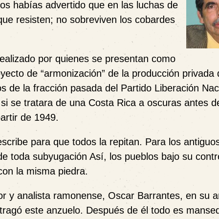
 nos habías advertido que en las luchas de
 que resisten; no sobreviven los cobardes
realizado por quienes se presentan como
royecto de “armonización” de la producción privada
os de la fracción pasada del Partido Liberación Nac
si se tratara de una Costa Rica a oscuras antes d
artir de 1949.
a escribe para que todos la repitan. Para los antiguo
e toda subyugación Así, los pueblos bajo su contr
on la misma piedra.
dor y analista ramonense, Oscar Barrantes, en su ar
e tragó este anzuelo. Después de él todo es mans