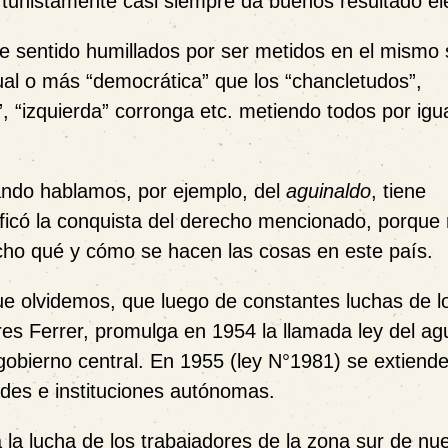
tunistamente casi siempre da buenos resultado ele
e sentido humillados por ser metidos en el mismo
ual o más “democrática” que los “chancletudos”,
, “izquierda” corronga etc. metiendo todos por igua
ndo hablamos, por ejemplo, del
aguinaldo
, tiene
nificó la conquista del derecho mencionado, porque
icho qué y cómo se hacen las cosas en este país.
ue olvidemos, que luego de constantes luchas de l
res Ferrer, promulga en 1954 la llamada ley del ag
obierno central. En 1955 (ley N°1981) se extiende
ades e instituciones autónomas.
a lucha de los trabajadores de la zona sur de nue