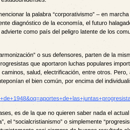
 mencionar la palabra “corporativismo” – en marcha
nte diagnóstico de la economía, el futuro halagad
 advierte como país del peligro latente de los comu
“armonización” o sus defensores, parten de la mis
Progresistas que aportaron luchas populares impor
caminos, salud, electrificación, entre otros. Pero
nteponían el bien común, por encima del individual
s+de+1948&oq=aportes+de+las+juntas+progresist
lases, es de la que no quieren saber nada el actual
a”, el “socialcristianismo” o simplemente “progresi