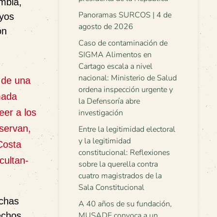
mbia,
Panoramas SURCOS | 4 de
ayos
agosto de 2026
ón
Caso de contaminación de
SIGMA Alimentos en
Cartago escala a nivel
nacional: Ministerio de Salud
 de una
ordena inspección urgente y
mada
la Defensoría abre
eer a los
investigación
nservan,
Entre la legitimidad electoral
y la legitimidad
Costa
constitucional: Reflexiones
cultan-
sobre la querella contra
cuatro magistrados de la
Sala Constitucional
uchas
A 40 años de su fundación,
echos
MUSADE convoca a un