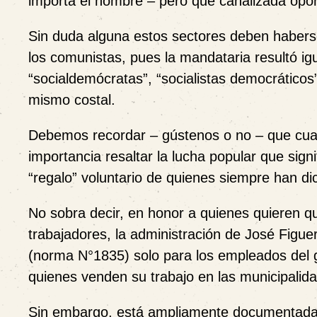
importa el nombre – pero que canalizada opor
Sin duda alguna estos sectores deben habers
los comunistas, pues la mandataria resultó ig
“socialdemócratas”, “socialistas democráticos”
mismo costal.
Debemos recordar – gústenos o no – que cua
importancia resaltar la lucha popular que sig
“regalo” voluntario de quienes siempre han d
No sobra decir, en honor a quienes quieren q
trabajadores, la administración de José Figue
(norma N°1835) solo para los empleados del g
quienes venden su trabajo en las municipalid
Sin embargo, está ampliamente documentada l