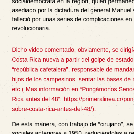
socialdemócrata en la región, quien permanec
asediado por la dictadura del general Manuel 
falleció por unas series de complicaciones en
revolucionaria.
Dicho video comentado, obviamente, se dirigía
Costa Rica nueva a partir del golpe de estado
“república cafetalera”, responsable de mandar 
hijos de los campesinos, sentar las bases de
etc.( Mas información en “Pongámonos Serios
Rica antes del 48”; https://primeralinea.cr/p
sobre-costa-rica-antes-del-48/).
De esta manera, con trabajo de “cirujano”, se
sociales anteriores a 1950, reduciéndolas a r