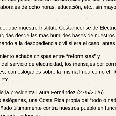
 laborales de ocho horas, educación, etc., sin may
, que muestro Instituto Costarricense de Electri
urgidas desde las más humildes bases de nuestros
ando a la desobediencia civil si era el caso, antes
ento echaba chispas entre “reformistas” y
 del servicio de electricidad, los mensajes por corr
es, con eslóganes sobre la misma línea como el “
 etc.
de la presidenta Laura Fernández (27/5/2026)
s eslóganes, una Costa Rica propia del “todo o na
eñado últimamente contra nuestros pueblo en funci
s estadounidenses.