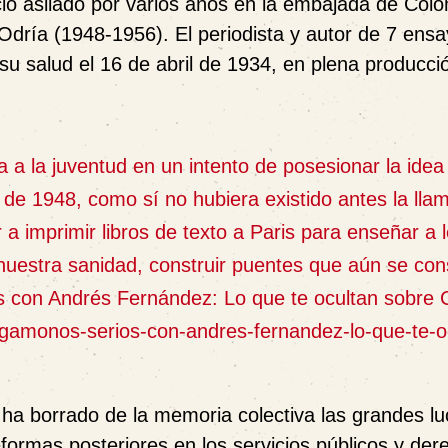
ió asilado por varios años en la embajada de Colo
Odría (1948-1956). El periodista y autor de 7 ens
 su salud el
16 de abril de 1934, en plena producci
 a la juventud en un intento de posesionar la idea
 de 1948, como sí no hubiera existido antes la lla
a imprimir libros de texto a Paris para enseñar a l
 nuestra sanidad, construir puentes que aún se co
 con Andrés Fernández: Lo que te ocultan sobre 
ongamonos-serios-con-andres-fernandez-lo-que-te-o
 ha borrado de la memoria colectiva las grandes l
eformas posteriores en los servicios públicos y der