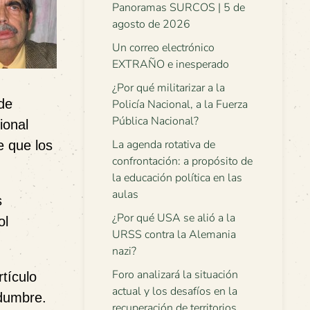
Panoramas SURCOS | 5 de
agosto de 2026
Un correo electrónico
EXTRAÑO e inesperado
¿Por qué militarizar a la
 de
Policía Nacional, a la Fuerza
Pública Nacional?
ional
La agenda rotativa de
e que los
confrontación: a propósito de
la educación política en las
aulas
s
¿Por qué USA se alió a la
ol
URSS contra la Alemania
nazi?
Foro analizará la situación
tículo
actual y los desafíos en la
edumbre.
recuperación de territorios