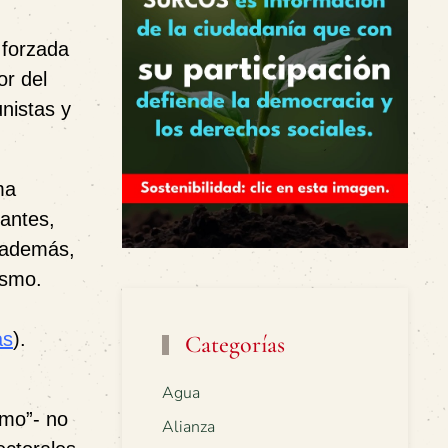
 forzada
or del
nistas y
ma
tantes,
, además,
ismo.
as
).
Categorías
Agua
smo”- no
Alianza