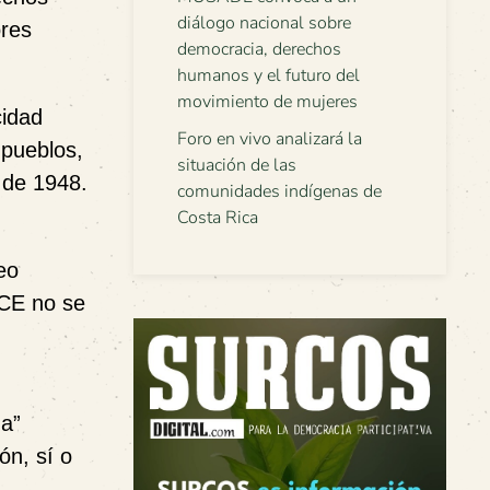
diálogo nacional sobre
ores
democracia, derechos
humanos y el futuro del
movimiento de mujeres
cidad
Foro en vivo analizará la
 pueblos,
situación de las
 de 1948.
comunidades indígenas de
Costa Rica
eo
ICE no se
da”
ón, sí o