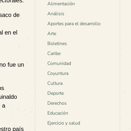
ctorales.
Alimentación
Análisis
 saco de
Aportes para el desarrollo
l en el
Arte
Boletines
Caribe
Comunidad
 no fue un
Coyuntura
Cultura
os
Deporte
uinaldo
Derechos
 a
Educación
Ejercicio y salud
stro país