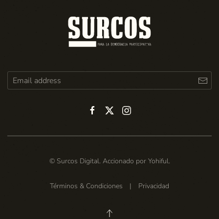
© Surcos Digital. Accionado por
Yohiful
.
Términos & Condiciones
|
Privacidad