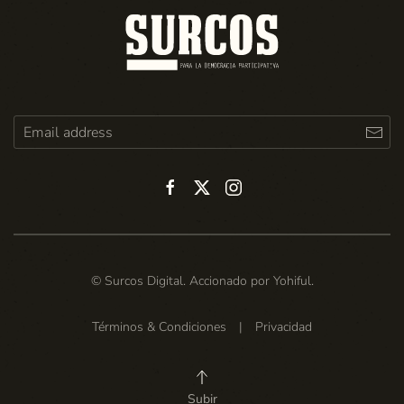
© Surcos Digital. Accionado por
Yohiful
.
Términos & Condiciones
|
Privacidad
Subir