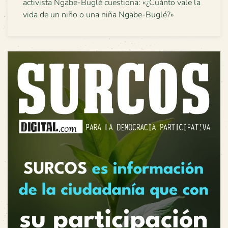
activista Ngäbe-Buglé cuestiona: «¿Cuánto vale la
vida de un niño o una niña Ngäbe-Buglé?»