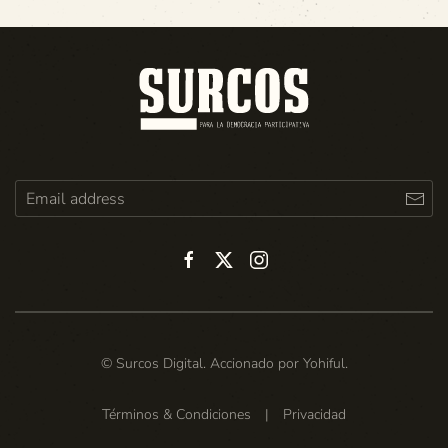
© Surcos Digital. Accionado por
Yohiful
.
Términos & Condiciones
|
Privacidad