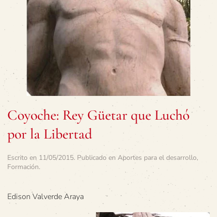
Coyoche: Rey Güetar que Luchó
por la Libertad
Escrito en
11/05/2015
. Publicado en
Aportes para el desarrollo
,
Formación
.
Edison Valverde Araya