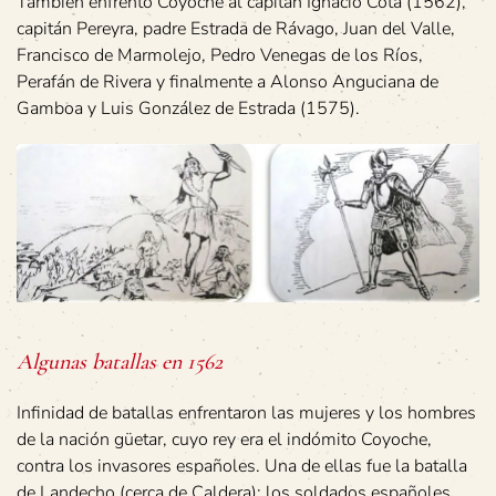
También enfrentó Coyoche al capitán Ignacio Cota (1562),
capitán Pereyra, padre Estrada de Rávago, Juan del Valle,
Francisco de Marmolejo, Pedro Venegas de los Ríos,
Perafán de Rivera y finalmente a Alonso Anguciana de
Gamboa y Luis González de Estrada (1575).
Algunas batallas en 1562
Infinidad de batallas enfrentaron las mujeres y los hombres
de la nación güetar, cuyo rey era el indómito Coyoche,
contra los invasores españoles. Una de ellas fue la batalla
de Landecho (cerca de Caldera); los soldados españoles