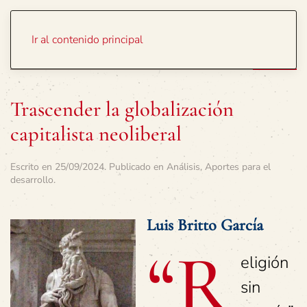
Portada
Temas
Ir al contenido principal
Trascender la globalización
capitalista neoliberal
Escrito en
25/09/2024
. Publicado en
Análisis
,
Aportes para el
desarrollo
.
Luis Britto García
“R
eligión
sin