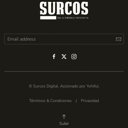
© Surcos Digital. Accionado por
Yohiful
.
Términos & Condiciones
|
Privacidad
Subir