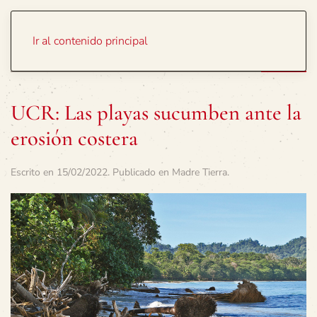
Portada
Temas
Ir al contenido principal
UCR: Las playas sucumben ante la
erosión costera
Escrito en
15/02/2022
. Publicado en
Madre Tierra
.