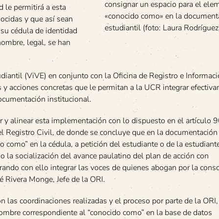
consignar un espacio para el ele
 le permitirá a esta
«conocido como» en la document
nocidas y que así sean
estudiantil (foto: Laura Rodríguez
 su cédula de identidad
nombre, legal, se han
udiantil (ViVE) en conjunto con la Oficina de Registro e Informac
s y acciones concretas que le permitan a la UCR integrar efectiv
ocumentación institucional.
 y alinear esta implementación con lo dispuesto en el artículo 9
l Registro Civil, de donde se concluye que en la documentación o
como” en la cédula, a petición del estudiante o de la estudiante
 la socialización del avance paulatino del plan de acción con
rando con ello integrar las voces de quienes abogan por la cons
é Rivera Monge, Jefe de la ORI.
 las coordinaciones realizadas y el proceso por parte de la ORI,
 nombre correspondiente al “conocido como” en la base de datos