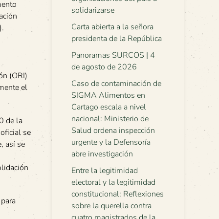
mento
solidarizarse
ación
Carta abierta a la señora
).
presidenta de la República
Panoramas SURCOS | 4
de agosto de 2026
ión (ORI)
Caso de contaminación de
amente el
SIGMA Alimentos en
Cartago escala a nivel
nacional: Ministerio de
0 de la
Salud ordena inspección
ficial se
urgente y la Defensoría
, así se
abre investigación
olidación
Entre la legitimidad
electoral y la legitimidad
constitucional: Reflexiones
 para
sobre la querella contra
cuatro magistrados de la