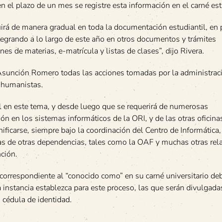
en el plazo de un mes se registre esta información en el carné est
uirá de manera gradual en toda la documentación estudiantil, en 
integrando a lo largo de este año en otros documentos y trámites
ones de materias, e-matrícula y listas de clases”, dijo Rivera.
a Asunción Romero todas las acciones tomadas por la administrac
 humanistas.
l en este tema, y desde luego que se requerirá de numerosas
n en los sistemas informáticos de la ORI, y de las otras oficina
ificarse, siempre bajo la coordinación del Centro de Informática,
mas de otras dependencias, tales como la OAF y muchas otras rel
ción.
e correspondiente al “conocido como” en su carné universitario de
la instancia establezca para este proceso, las que serán divulgada
 cédula de identidad.