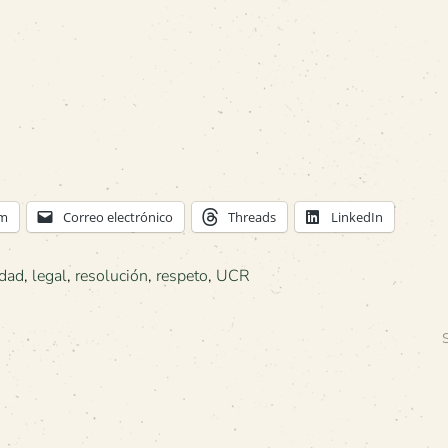
am
Correo electrónico
Threads
LinkedIn
idad
,
legal
,
resolución
,
respeto
,
UCR