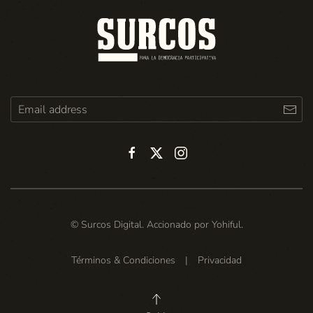
© Surcos Digital. Accionado por
Yohiful
.
Términos & Condiciones
|
Privacidad