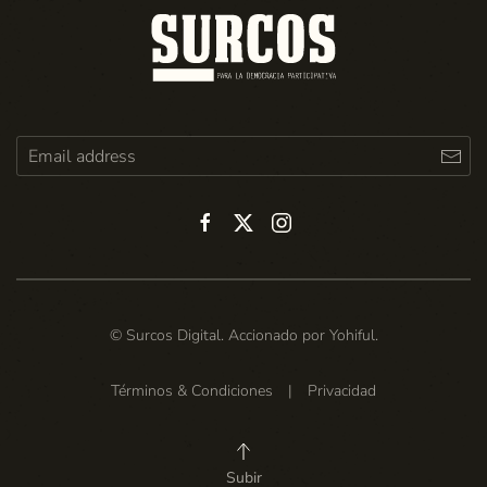
© Surcos Digital. Accionado por
Yohiful
.
Términos & Condiciones
|
Privacidad
Subir