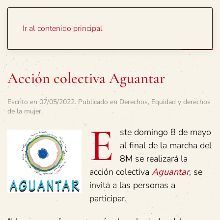
Portada
Temas
Ir al contenido principal
Acción colectiva Aguantar
Escrito en
07/05/2022
. Publicado en
Derechos
,
Equidad y derechos
de la mujer
.
E
ste domingo 8 de mayo
al final de la marcha del
8M
se realizará la
acción colectiva
Aguantar
, se
invita a las personas a
participar.