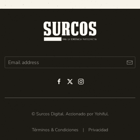
© Surcos Digital. Accionado por
Yohiful
.
Términos & Condiciones
|
Privacidad