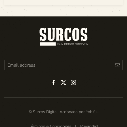
© Surcos Digital. Accionado por
Yohiful
.
Términos & Condiciones
|
Privacidad