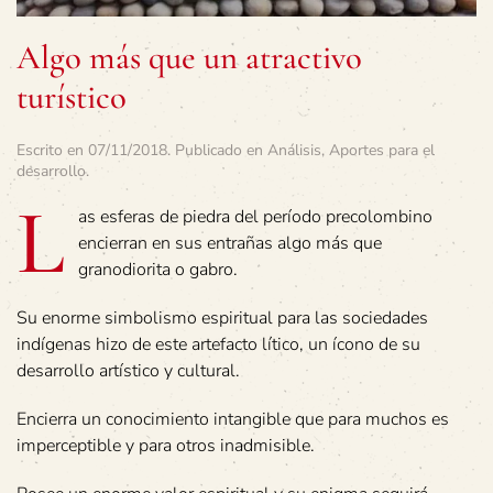
Algo más que un atractivo
turístico
Escrito en
07/11/2018
. Publicado en
Análisis
,
Aportes para el
desarrollo
.
L
as esferas de piedra del período precolombino
encierran en sus entrañas algo más que
granodiorita o gabro.
Su enorme simbolismo espiritual para las sociedades
indígenas hizo de este artefacto lítico, un ícono de su
desarrollo artístico y cultural.
Encierra un conocimiento intangible que para muchos es
imperceptible y para otros inadmisible.