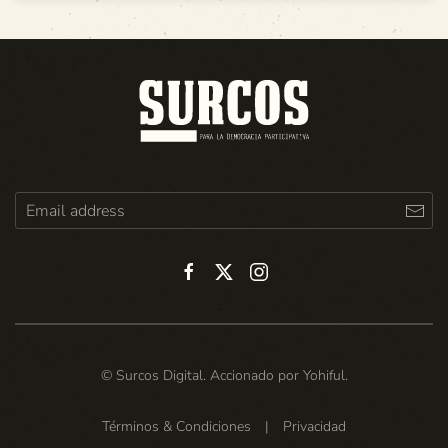
© Surcos Digital. Accionado por
Yohiful
.
Términos & Condiciones
|
Privacidad