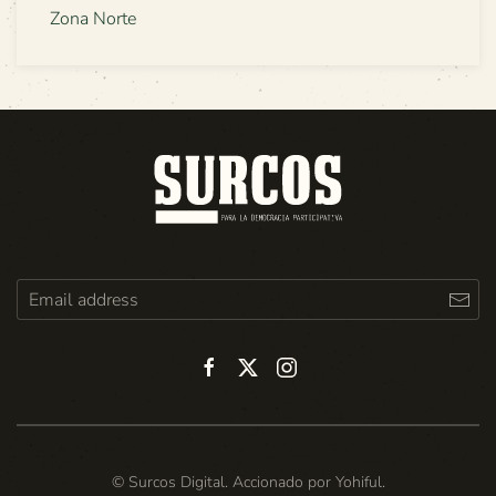
Zona Norte
© Surcos Digital. Accionado por
Yohiful
.