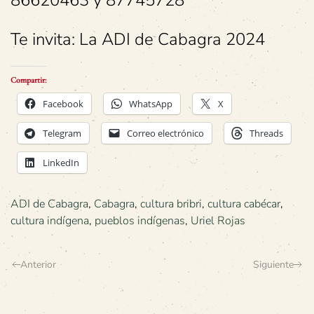
86620463 y 87745728
Te invita: La ADI de Cabagra 2024
Compartir:
Facebook
WhatsApp
X
Telegram
Correo electrónico
Threads
LinkedIn
ADI de Cabagra
,
Cabagra
,
cultura bribri
,
cultura cabécar
,
cultura indígena
,
pueblos indígenas
,
Uriel Rojas
Anterior
Siguiente