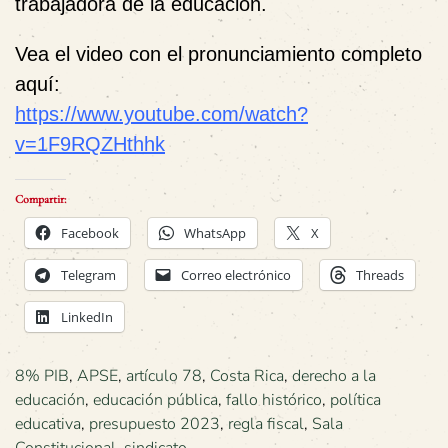
trabajadora de la educación.
Vea el video con el pronunciamiento completo
aquí:
https://www.youtube.com/watch?
v=1F9RQZHthhk
Compartir:
Facebook
WhatsApp
X
Telegram
Correo electrónico
Threads
LinkedIn
8% PIB
,
APSE
,
artículo 78
,
Costa Rica
,
derecho a la
educación
,
educación pública
,
fallo histórico
,
política
educativa
,
presupuesto 2023
,
regla fiscal
,
Sala