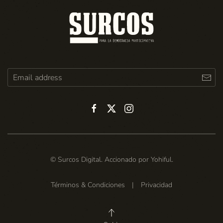
© Surcos Digital. Accionado por
Yohiful
.
Términos & Condiciones
|
Privacidad