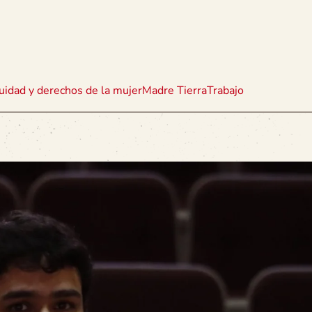
uidad y derechos de la mujer
Madre Tierra
Trabajo