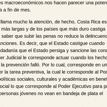
res macroeconómicos nos hacen parecer una poten
a a fin de mes.
s llama mucho la atención, de hecho, Costa Rica e
 más largas y de los países que más duro castiga 
 saber que subir las penas no reduce la delincuenc
sanciones. Es decir, que el Estado castigue cuando
udadanía que el Estado persiga y sancione las con
der Judicial le corresponde actuar cuando los hech
a prevención falló. Por lo cual, corresponde en u
por la tarea preventiva, la cual le corresponde al Po
líticas sociales, culturales y académicas en benef
social lo que corresponde al Poder Ejecutivo para p
s personas jóvenes no vean en bandeja de plata el