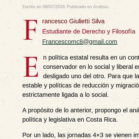
Escrito en
08/07/2026
. Publicado en
Análisis
.
F
rancesco Giulietti Silva
Estudiante de Derecho y Filosofía
Francescomc8@gmail.com
E
n política estatal resulta en un co
conservador en lo social y liberal 
desligado uno del otro. Para que 
estable y políticas de reducción y migraci
estrictamente ligada a lo social.
A propósito de lo anterior, propongo el an
política y legislativa en Costa Rica.
Por un lado, las jornadas 4×3 se vienen 