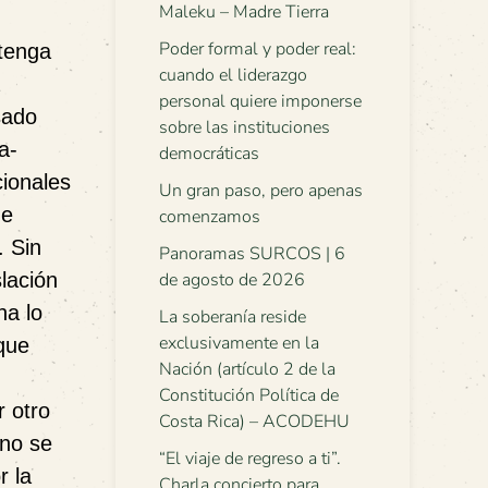
Maleku – Madre Tierra
Poder formal y poder real:
 tenga
cuando el liderazgo
personal quiere imponerse
sado
sobre las instituciones
a-
democráticas
cionales
Un gran paso, pero apenas
ue
comenzamos
. Sin
Panoramas SURCOS | 6
lación
de agosto de 2026
na lo
La soberanía reside
exclusivamente en la
que
Nación (artículo 2 de la
Constitución Política de
r otro
Costa Rica) – ACODEHU
 no se
“El viaje de regreso a ti”.
r la
Charla concierto para