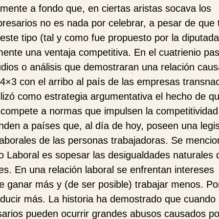
ente a fondo que, en ciertas aristas socava los
resarios no es nada por celebrar, a pesar de que
este tipo (tal y como fue propuesto por la diputada
ente una ventaja competitiva. En el cuatrienio pa
dios o análisis que demostraran una relación caus
 4×3 con el arribo al país de las empresas transna
ilizó como estrategia argumentativa el hecho de q
 compete a normas que impulsen la competitividad
nden a países que, al día de hoy, poseen una legis
laborales de las personas trabajadoras. Se mencio
ho Laboral es sopesar las desigualdades naturales 
res. En una relación laboral se enfrentan intereses
e ganar más y (de ser posible) trabajar menos. Po
oducir más. La historia ha demostrado que cuando
esarios pueden ocurrir grandes abusos causados po