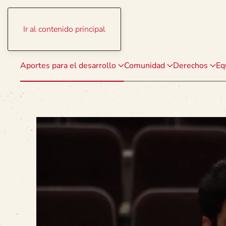
Ir al contenido principal
Aportes para el desarrollo
Comunidad
Derechos
Eq