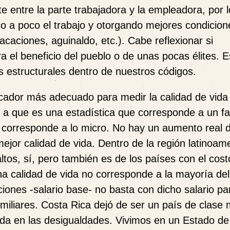
te entre la parte trabajadora y la empleadora, por 
co a poco el trabajo y otorgando mejores condicion
caciones, aguinaldo, etc.). Cabe reflexionar si
el beneficio del pueblo o de unas pocas élites. E
s estructurales dentro de nuestros códigos.
dicador más adecuado para medir la calidad de vida
 a que es una estadística que corresponde a un fa
orresponde a lo micro. No hay un aumento real 
ejor calidad de vida. Dentro de la región latinoam
ltos, sí, pero también es de los países con el cost
na calidad de vida no corresponde a la mayoría del
iones -salario base- no basta con dicho salario pa
amiliares. Costa Rica dejó de ser un país de clase
nda en las desigualdades. Vivimos en un Estado de