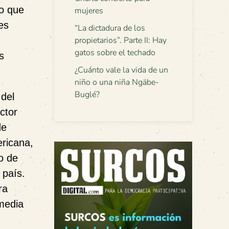
lo que
mujeres
es
“La dictadura de los
propietarios”. Parte II: Hay
gatos sobre el techado
s
¿Cuánto vale la vida de un
niño o una niña Ngäbe-
Buglé?
 del
ctor
de
ericana,
o de
 país.
ra
 media