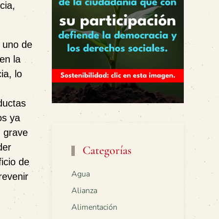
cia,
s uno de
en la
ia, lo
ductas
os ya
n grave
der
Categorías
icio de
Agua
revenir
Alianza
Alimentación