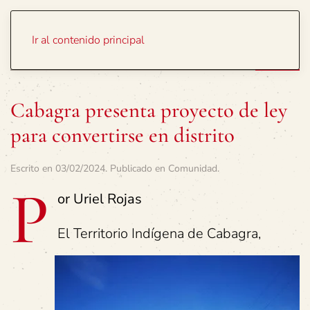
Portada
Temas
Ir al contenido principal
Cabagra presenta proyecto de ley
para convertirse en distrito
Escrito en
03/02/2024
. Publicado en
Comunidad
.
P
or Uriel Rojas
El Territorio Indígena de Cabagra,