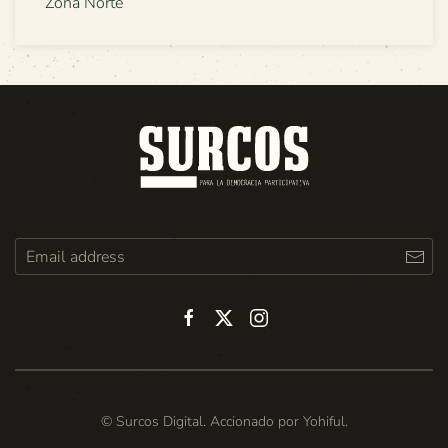
Zona Norte
© Surcos Digital. Accionado por
Yohiful
.