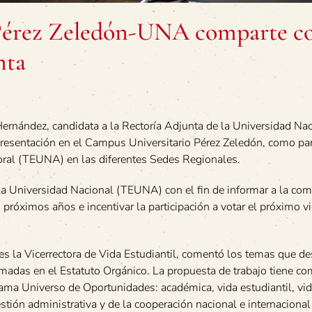
 Pérez Zeledón-UNA comparte c
nta
ernández, candidata a la Rectoría Adjunta de la Universidad Nac
sentación en el Campus Universitario Pérez Zeledón, como par
toral (TEUNA) en las diferentes Sedes Regionales.
e la Universidad Nacional (TEUNA) con el fin de informar a la co
s próximos años e incentivar la participación a votar el próximo v
s la Vicerrectora de Vida Estudiantil, comentó los temas que de
smadas en el Estatuto Orgánico. La propuesta de trabajo tiene c
ama Universo de Oportunidades: académica, vida estudiantil, vi
gestión administrativa y de la cooperación nacional e internacional