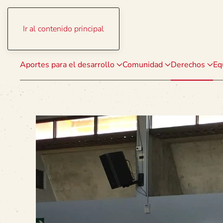
Ir al contenido principal
Aportes para el desarrollo
Comunidad
Derechos
Eq