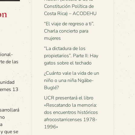
Constitución Política de
on
Costa Rica) – ACODEHU
“El viaje de regreso a ti”.
Charla concierto para
mujeres
“La dictadura de los
ional-
propietarios”. Parte II: Hay
te de las
gatos sobre el techado
¿Cuánto vale la vida de un
niño o una niña Ngäbe-
munidad
Buglé?
iernes 13
UCR presentará el libro
«Rescatando la memoria:
sarrollará
dos encuentros históricos
omo
afrocostarricenses 1978-
da
1996»
 y que se