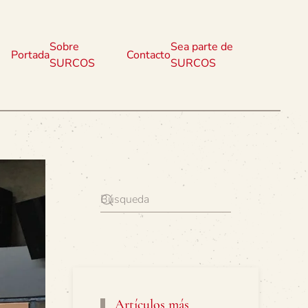
Sobre
Sea parte de
Portada
Contacto
SURCOS
SURCOS
Artículos más