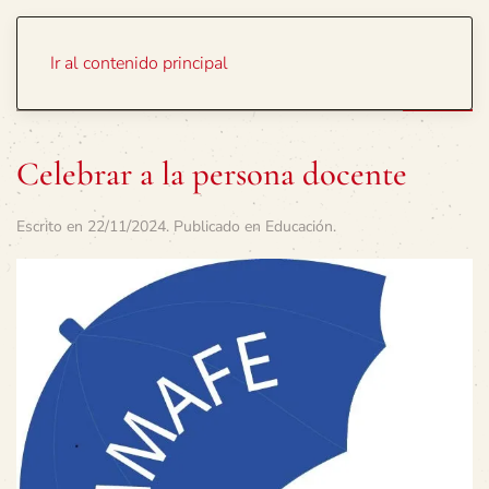
Portada
Temas
Ir al contenido principal
Celebrar a la persona docente
Escrito en
22/11/2024
. Publicado en
Educación
.