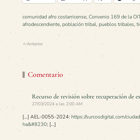
comunidad afro costarricense
,
Convenio 169 de la OI
afrodescendiente
,
población tribal
,
pueblos tribales
,
t
Anterior
Comentario
Recurso de revisión sobre recuperación de 
27/03/2024 a las 2:00 AM
[…] AEL-0055-2024:
https://surcosdigital.com/ciuda
ha&#8230
; […]