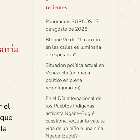
recientes
Panoramas SURCOS | 7
de agosto de 2026
Bloque Verde: “La acción
soría
en las calles es luminaria
de esperanza”
Situación política actual en
Venezuela (un mapa
político en plena
reconfiguración)
En el Día Internacional de
r el
los Pueblos Indígenas,
activista Ngäbe-Buglé
 que
cuestiona: «¿Cuánto vale la
 la
vida de un niño o una niña
Ngäbe-Buglé?»