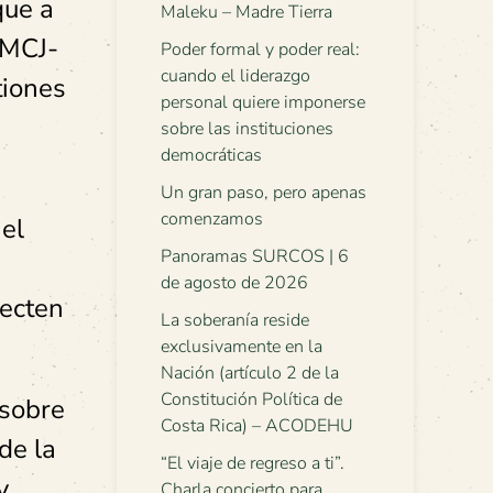
que a
Maleku – Madre Tierra
-MCJ-
Poder formal y poder real:
cuando el liderazgo
tiones
personal quiere imponerse
sobre las instituciones
democráticas
Un gran paso, pero apenas
comenzamos
 el
Panoramas SURCOS | 6
de agosto de 2026
fecten
La soberanía reside
exclusivamente en la
Nación (artículo 2 de la
Constitución Política de
 sobre
Costa Rica) – ACODEHU
de la
“El viaje de regreso a ti”.
y
Charla concierto para