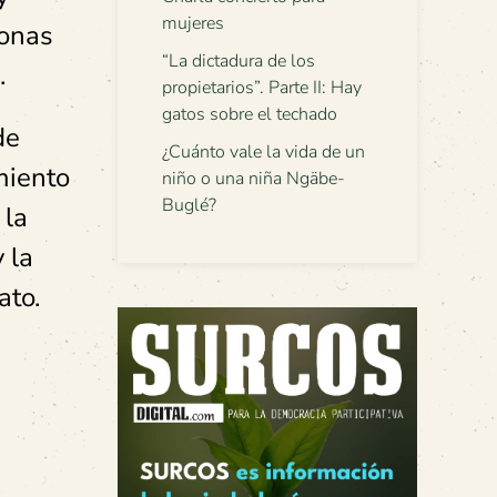
mujeres
sonas
“La dictadura de los
.
propietarios”. Parte II: Hay
gatos sobre el techado
de
¿Cuánto vale la vida de un
miento
niño o una niña Ngäbe-
Buglé?
 la
 la
ato.