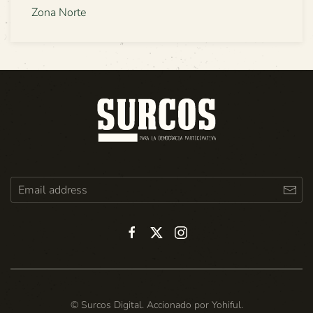
Zona Norte
© Surcos Digital. Accionado por
Yohiful
.