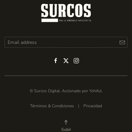
© Surcos Digital. Accionado por
Yohiful
.
Términos & Condiciones
|
Privacidad
Subir