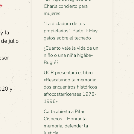
»
Charla concierto para
mujeres
“La dictadura de los
propietarios”. Parte II: Hay
y la
gatos sobre el techado
de julio
¿Cuánto vale la vida de un
niño o una niña Ngäbe-
esor
Buglé?
UCR presentará el libro
«Rescatando la memoria:
dos encuentros históricos
020 y
afrocostarricenses 1978-
1996»
Carta abierta a Pilar
Cisneros – Honrar la
memoria, defender la
justicia