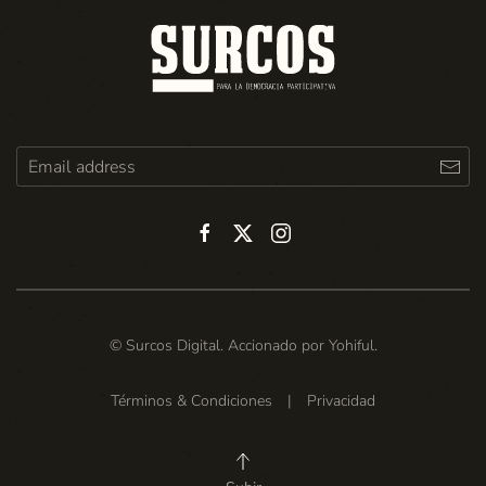
© Surcos Digital. Accionado por
Yohiful
.
Términos & Condiciones
|
Privacidad