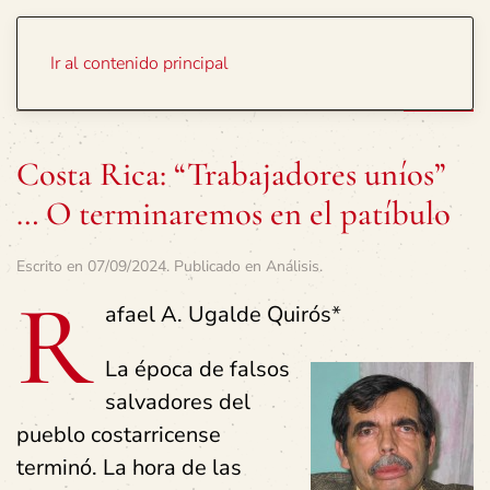
Portada
Temas
Ir al contenido principal
Costa Rica: “Trabajadores uníos”
… O terminaremos en el patíbulo
Escrito en
07/09/2024
. Publicado en
Análisis
.
R
afael A. Ugalde
Quirós
*
La época de falsos
salvadores del
pueblo costarricense
terminó. La hora de las