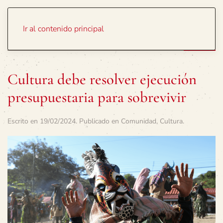
Portada
Temas
Ir al contenido principal
Cultura debe resolver ejecución
presupuestaria para sobrevivir
Escrito en
19/02/2024
. Publicado en
Comunidad
,
Cultura
.