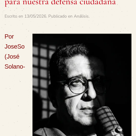
para nuestra defensa ciudadana
Escrito en
13/05/2026
. Publicado en
Análisis
.
Por
JoseSo
(José
Solano-