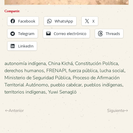
Compartir:
Facebook
WhatsApp
X
Telegram
Correo electrónico
Threads
LinkedIn
autonomía indígena
,
China Kichá
,
Constitución Política
,
derechos humanos
,
FRENAPI
,
fuerza pública
,
lucha social
,
Ministerio de Seguridad Pública
,
Proceso de Afirmación
Territorial Autónomo
,
pueblo cabécar
,
pueblos indígenas
,
territorios indígenas
,
Yuwi Senaglö
Anterior
Siguiente