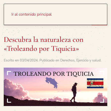
Portada
Temas
Ir al contenido principal
Descubra la naturaleza con
«Troleando por Tiquicia»
Escrito en
03/04/2024
. Publicado en
Derechos
,
Ejercicio y salud
.