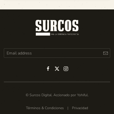
© Surcos Digital. Accionado por
Yohiful
.
Términos & Condiciones
|
Privacidad