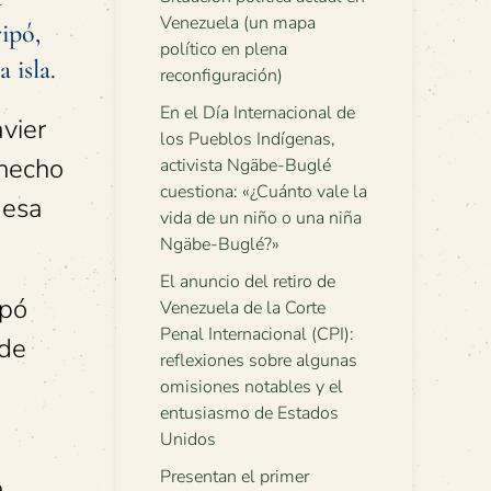
Venezuela (un mapa
ipó,
político en plena
 isla.
reconfiguración)
En el Día Internacional de
vier
los Pueblos Indígenas,
 hecho
activista Ngäbe-Buglé
cuestiona: «¿Cuánto vale la
 esa
vida de un niño o una niña
Ngäbe-Buglé?»
El anuncio del retiro de
ipó
Venezuela de la Corte
Penal Internacional (CPI):
 de
reflexiones sobre algunas
omisiones notables y el
entusiasmo de Estados
Unidos
Presentan el primer
a