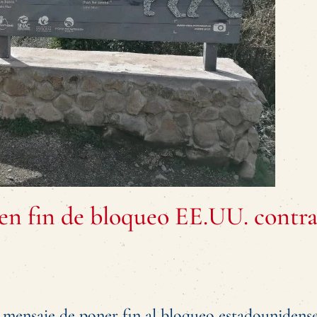
en fin de bloqueo EE.UU. contr
El mensaje de poner fin al bloqueo estadounidens