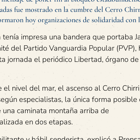
adas fue mostrado en la cumbre del Cerro Chirr
ormaron hoy organizaciones de solidaridad con la
a tenía impresa una bandera que portaba Ja
ité del Partido Vanguardia Popular (PVP),
a jornada el periódico Libertad, órgano de
el nivel del mar, el ascenso al Cerro Chirr
según especialistas, la única forma posible
e una caminata montaña arriba de
alizada en dos etapas.
litante y hábil senderista, explicó a Prens