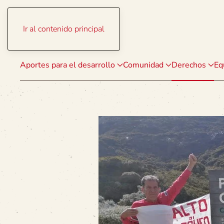
Ir al contenido principal
Aportes para el desarrollo
Comunidad
Derechos
Eq