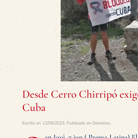
Desde Cerro Chirripó exig
Cuba
Escrito en
12/06/2023
. Publicado en
Derechos
.
an José, 7 jun ( Prensa Latina) 