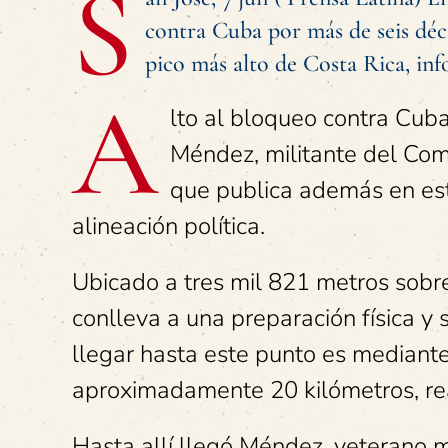
S
contra Cuba por más de seis déc
pico más alto de Costa Rica, inf
A
lto al bloqueo contra Cub
Méndez, militante del Com
que publica además en est
alineación política.
Ubicado a tres mil 821 metros sobre 
conlleva a una preparación física y 
llegar hasta este punto es mediant
aproximadamente 20 kilómetros, re
Hasta allí llegó Méndez, veterano mi