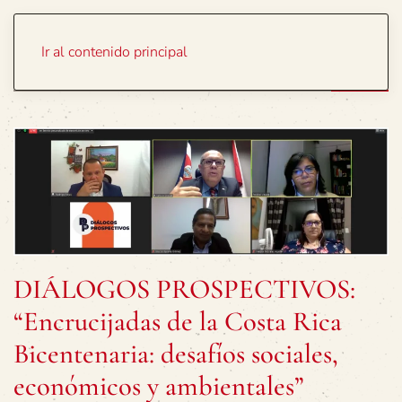
Portada
Temas
Ir al contenido principal
DIÁLOGOS PROSPECTIVOS:
“Encrucijadas de la Costa Rica
Bicentenaria: desafíos sociales,
económicos y ambientales”