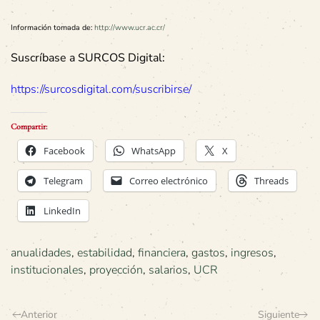
Información tomada de:
http://www.ucr.ac.cr/
Suscríbase a SURCOS Digital:
https://surcosdigital.com/suscribirse/
Compartir:
Facebook
WhatsApp
X
Telegram
Correo electrónico
Threads
LinkedIn
anualidades
,
estabilidad
,
financiera
,
gastos
,
ingresos
,
institucionales
,
proyección
,
salarios
,
UCR
Anterior
Siguiente