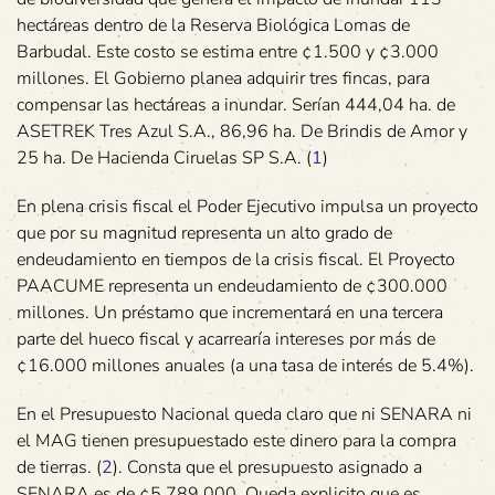
hectáreas dentro de la Reserva Biológica Lomas de
Barbudal. Este costo se estima entre ¢1.500 y ¢3.000
millones. El Gobierno planea adquirir tres fincas, para
compensar las hectáreas a inundar. Serían 444,04 ha. de
ASETREK Tres Azul S.A., 86,96 ha. De Brindis de Amor y
25 ha. De Hacienda Ciruelas SP S.A. (
1
)
En plena crisis fiscal el Poder Ejecutivo impulsa un proyecto
que por su magnitud representa un alto grado de
endeudamiento en tiempos de la crisis fiscal. El Proyecto
PAACUME representa un endeudamiento de ¢300.000
millones. Un préstamo que incrementará en una tercera
parte del hueco fiscal y acarrearía intereses por más de
¢16.000 millones anuales (a una tasa de interés de 5.4%).
En el Presupuesto Nacional queda claro que ni SENARA ni
el MAG tienen presupuestado este dinero para la compra
de tierras. (
2
). Consta que el presupuesto asignado a
SENARA es de ¢5.789.000. Queda explicito que es