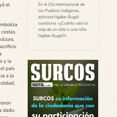
yó el
En el Día Internacional de
los Pueblos Indígenas,
activista Ngäbe-Buglé
cuestiona: «¿Cuánto vale la
imboliza
vida de un niño o una niña
 costas,
Ngäbe-Buglé?»
dulzura,
crificio
a
o y la
 el país
ia a la
estidad,
ieron
a dado.