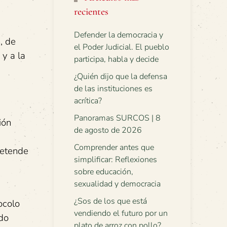
recientes
Defender la democracia y
, de
el Poder Judicial. El pueblo
 y a la
participa, habla y decide
¿Quién dijo que la defensa
de las instituciones es
acrítica?
Panoramas SURCOS | 8
ión
de agosto de 2026
Comprender antes que
retende
simplificar: Reflexiones
sobre educación,
sexualidad y democracia
¿Sos de los que está
ocolo
vendiendo el futuro por un
ado
plato de arroz con pollo?