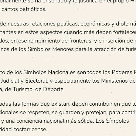
cionalmente se ha enseñado y lo justifica en el propio 
cantos patrióticos.
 de nuestras relaciones políticas, económicas y diplomá
rnantes en estos aspectos cuando más deben fortalece
os, en ese rompimiento de fronteras, y e inserción de 
unos de los Símbolos Menores para la atracción de tur
peto de los Símbolos Nacionales son todos los Poderes 
 Judicial y Electoral, y especialmente los Ministerios de
a, de Turismo, de Deporte.
das las formas que existan, deben contribuir en que l
onales se respeten, se guarden y protejan, para contri
e y una conciencia nacional más sólida. Los Símbolos
idad costarricense.