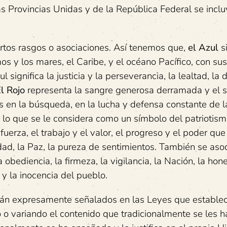
as Provincias Unidas y de la República Federal se inclu
ertos rasgos o asociaciones. Así tenemos que,
el Azul
s
mos y los mares, el Caribe, y el océano Pacífico, con sus
 significa la justicia y la perseverancia, la lealtad, la 
l Rojo
representa la sangre generosa derramada y el sa
es en la búsqueda, en la lucha y defensa constante de l
r lo que se le considera como un símbolo del patriotism
 fuerza, el trabajo y el valor, el progreso y el poder que
ad, la Paz, la pureza de sentimientos. También se asoc
, la obediencia, la firmeza, la vigilancia, la Nación, la hon
. y la inocencia del pueblo.
stán expresamente señalados en las Leyes que establec
o o variando el contenido que tradicionalmente se les h