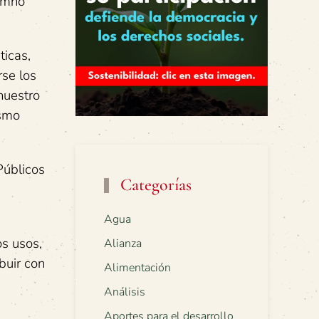
Himno
ticas,
rse los
nuestro
ismo
Públicos
Categorías
Agua
os usos,
Alianza
buir con
Alimentación
Análisis
Aportes para el desarrollo