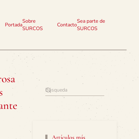
Sobre
Sea parte de
Portada
Contacto
SURCOS
SURCOS
rosa
s
tante
Artículos más