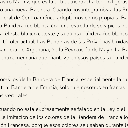
tro Madriz, que es la actual tricolor, ha tenido ligeras
mo una nueva Bandera. Cuando nos integramos a las Pr
Federal de Centroamérica adoptamos como propia la B
ra Bandera fue blanca con una estrella de seis picos de
s celeste blanco celeste y la quinta bandera fue blanco
a tricolor actual. Las Banderas de las Provincias Unidas
 Bandera de Argentina, de la Revolución de Mayo. La B
n centroamericana que mantuvo en esos países la bande
ores los de la Bandera de Francia, especialmente la q
tual Bandera de Francia, solo que nosotros en franjas
s verticales.
vo cuando no está expresamente señalado en la Ley o el
a imitación de los colores de la Bandera de Francia l
ción Francesa, porque esos colores se usaban durante l