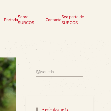
Sobre
Sea parte de
Portada
Contacto
SURCOS
SURCOS
Artículos más