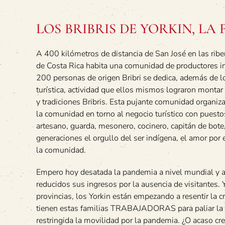
LOS BRIBRIS DE YORKIN, LA 
A 400 kilómetros de distancia de San José en las riber
de Costa Rica habita una comunidad de productores i
200 personas de origen Bribri se dedica, además de los
turística, actividad que ellos mismos lograron montar 
y tradiciones Bribris. Esta pujante comunidad organiz
la comunidad en torno al negocio turístico con puestos
artesano, guarda, mesonero, cocinero, capitán de bote
generaciones el orgullo del ser indígena, el amor por e
la comunidad.
Empero hoy desatada la pandemia a nivel mundial y a u
reducidos sus ingresos por la ausencia de visitantes
provincias, los Yorkin están empezando a resentir la 
tienen estas familias TRABAJADORAS para paliar la e
restringida la movilidad por la pandemia. ¿O acaso c