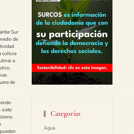
aribe Sur
omedio de
tividad
 cultura
utinar a
stico,
evas
fuera de
viendo
 siete
Categorías
obierno
n
Agua
s pueden