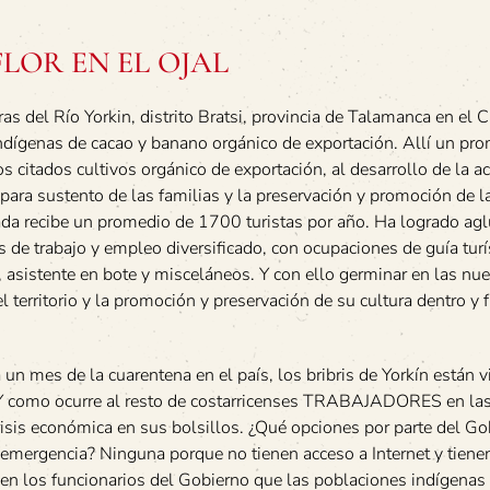
FLOR EN EL OJAL
as del Río Yorkin, distrito Bratsi, provincia de Talamanca en el C
ndígenas de cacao y banano orgánico de exportación. Allí un pr
 citados cultivos orgánico de exportación, al desarrollo de la ac
para sustento de las familias y la preservación y promoción de la
ada recibe un promedio de 1700 turistas por año. Ha logrado agl
 de trabajo y empleo diversificado, con ocupaciones de guía turí
, asistente en bote y misceláneos. Y con ello germinar en las nu
l territorio y la promoción y preservación de su cultura dentro y 
n mes de la cuarentena en el país, los bribris de Yorkín están 
. Y como ocurre al resto de costarricenses TRABAJADORES en las
crisis económica en sus bolsillos. ¿Qué opciones por parte del G
mergencia? Ninguna porque no tienen acceso a Internet y tiene
reen los funcionarios del Gobierno que las poblaciones indígena