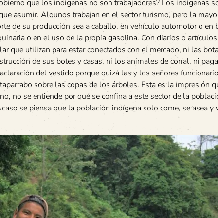
obierno que los indígenas no son trabajadores? Los indígenas s
 que asumir. Algunos trabajan en el sector turismo, pero la mayo
orte de su producción sea a caballo, en vehículo automotor o en 
uinaria o en el uso de la propia gasolina. Con diarios o artículos
lar que utilizan para estar conectados con el mercado, ni las bot
trucción de sus botes y casas, ni los animales de corral, ni paga
 aclaración del vestido porque quizá las y los señores funcionari
aparrabo sobre las copas de los árboles. Esta es la impresión qu
no, no se entiende por qué se confina a este sector de la poblaci
¿Acaso se piensa que la población indígena solo come, se asea y 