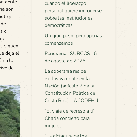
on gente
cuando el liderazgo
ría son
personal quiere imponerse
bote y
sobre las instituciones
 de
democráticas
as o
Un gran paso, pero apenas
r el
comenzamos
os siguen
e deja el
Panoramas SURCOS | 6
ón a la
de agosto de 2026
vive de
La soberanía reside
exclusivamente en la
Nación (artículo 2 de la
Constitución Política de
Costa Rica) – ACODEHU
“El viaje de regreso a ti”.
Charla concierto para
mujeres
“La dictadura de los