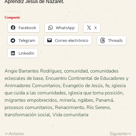
Aprendiz Jesús de Nazaret.
Compartir:
Facebook
WhatsApp
X
Telegram
Correo electrónico
Threads
LinkedIn
Angie Barrantes Rodríguez
,
comunidad
,
comunidades
eclesiales de base
,
Encuentro Continental de Educadores y
Animadores Comunitarios
,
Evangelio de Jesús
,
fe
,
iglesia
que cuida a las comunidades
,
iglesia que toma posición
,
migrantes empobrecidos
,
minería
,
ngäbes
,
Panamá
,
procesos comunitarios
,
Renacimiento
,
Río Sereno
,
transformación social
,
Vida comunitaria
Anterior
Siguiente