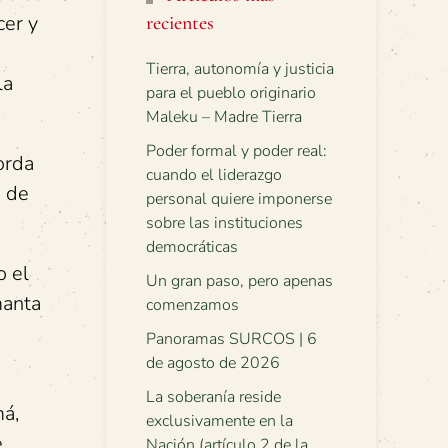
cer y
recientes
o
Tierra, autonomía y justicia
la
para el pueblo originario
Maleku – Madre Tierra
Poder formal y poder real:
orda
cuando el liderazgo
a de
personal quiere imponerse
sobre las instituciones
democráticas
o el
Un gran paso, pero apenas
manta
comenzamos
Panoramas SURCOS | 6
de agosto de 2026
La soberanía reside
má,
exclusivamente en la
e
Nación (artículo 2 de la