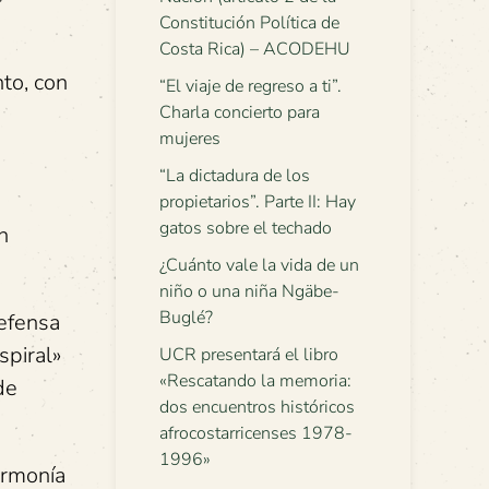
Constitución Política de
Costa Rica) – ACODEHU
to, con
“El viaje de regreso a ti”.
Charla concierto para
mujeres
“La dictadura de los
propietarios”. Parte II: Hay
gatos sobre el techado
n
¿Cuánto vale la vida de un
niño o una niña Ngäbe-
Buglé?
defensa
spiral»
UCR presentará el libro
«Rescatando la memoria:
de
dos encuentros históricos
afrocostarricenses 1978-
1996»
armonía