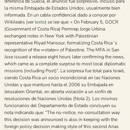
diferencia de Suecia, el anuncio fue sorpresivo, incluso para
la misma Embajada de Estados Unidos, usualmente bien
informada. En un cable confidencial dado a conocer por
Wikileaks (ver
texto
) se lee que: « On February 5, GOCR
(Government of Costa Rica) Permrep Jorge Urbina
exchanged notes in New York with Palestinian
representative Riyad Mansour, formalizing Costa Rica´s
recognition of the «»state»» of Palestine. The MFA in San
Jose issued a release eight hours later confirming the news,
which came as a complete surprise to most local diplomatic
missions (including Post)”. La sorpresa fue total para Israel,
siendo Costa Rica un socio incondicional en las Naciones
Unidas y que mantuvo hasta el 2006 su Embajada en
Jerusalem Oriental, en abierta violación a un sinfín de
resoluciones de Naciones Unidas (Nota 2). Los mismos
funcionarios del Departamento de Estado concluyen su
nota indicando que: “The no-notice, no-consultation way
this decision was announced is also in keeping with the
foreign policy decision making style of this second Arias