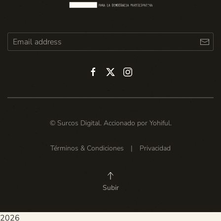
© Surcos Digital. Accionado por
Yohiful
.
Términos & Condiciones
|
Privacidad
Subir
2026