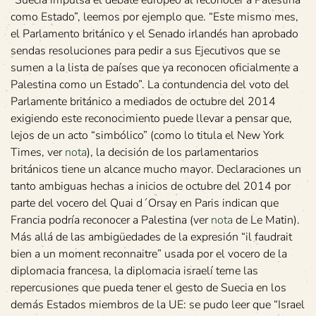
“Suecia impulsa el debate europeo al reconocer a Palestina
como Estado”, leemos por ejemplo que. “Este mismo mes,
el Parlamento británico y el Senado irlandés han aprobado
sendas resoluciones para pedir a sus Ejecutivos que se
sumen a la lista de países que ya reconocen oficialmente a
Palestina como un Estado”. La contundencia del voto del
Parlamente británico a mediados de octubre del 2014
exigiendo este reconocimiento puede llevar a pensar que,
lejos de un acto “simbólico” (como lo titula el New York
Times, ver
nota
), la decisión de los parlamentarios
británicos tiene un alcance mucho mayor. Declaraciones un
tanto ambiguas hechas a inicios de octubre del 2014 por
parte del vocero del Quai d´Orsay en Paris indican que
Francia podría reconocer a Palestina (ver
nota
de Le Matin).
Más allá de las ambigüedades de la expresión “il faudrait
bien a un moment reconnaitre” usada por el vocero de la
diplomacia francesa, la diplomacia israelí teme las
repercusiones que pueda tener el gesto de Suecia en los
demás Estados miembros de la UE: se pudo leer que “Israel