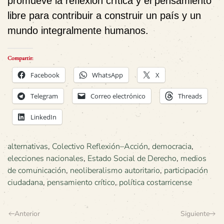
promueve la reflexión crítica y el pensamiento
libre para contribuir a construir un país y un
mundo integralmente humanos.
Compartir:
Facebook
WhatsApp
X
Telegram
Correo electrónico
Threads
LinkedIn
alternativas
,
Colectivo Reflexión–Acción
,
democracia
,
elecciones nacionales
,
Estado Social de Derecho
,
medios
de comunicación
,
neoliberalismo autoritario
,
participación
ciudadana
,
pensamiento crítico
,
política costarricense
Anterior
Siguiente