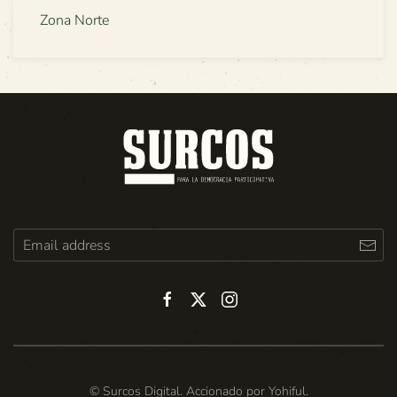
Zona Norte
© Surcos Digital. Accionado por
Yohiful
.