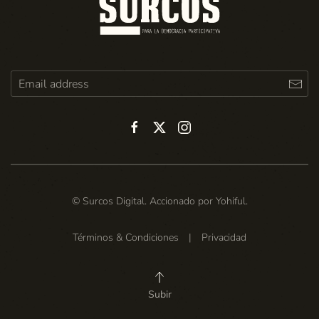
© Surcos Digital. Accionado por
Yohiful
.
Términos & Condiciones
|
Privacidad
Subir