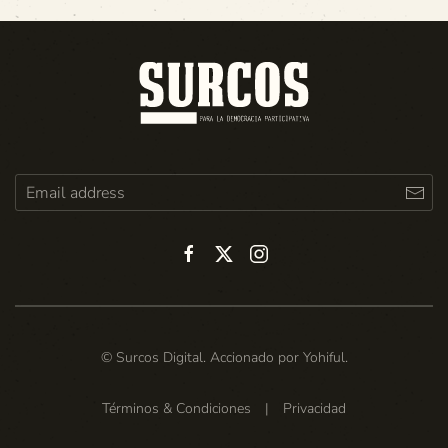
© Surcos Digital. Accionado por
Yohiful
.
Términos & Condiciones
|
Privacidad