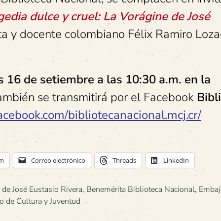
gedia dulce y cruel: La Vorágine de José
eta y docente colombiano Félix Ramiro Loz
s 16 de setiembre a
las 10:30 a.m. en la
ambién se transmitirá por el Facebook
Bibl
acebook.com/bibliotecanacional.mcj.cr/
am
Correo electrónico
Threads
LinkedIn
 de José Eustasio Rivera
,
Benemérita Biblioteca Nacional
,
Embaj
io de Cultura y Juventud