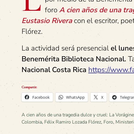
foro
A cien años de una tra
Eustasio Rivera
con el escritor, po
Flórez.
La actividad será presencial
el lune
Benemérita Biblioteca Nacional.
T
Nacional Costa Rica
https://www.f
Compartir:
Facebook
WhatsApp
X
Telegr
A cien años de una tragedia dulce y cruel: La Vorágine
Colombia
,
Félix Ramiro Lozada Flórez
,
Foro
,
Minister