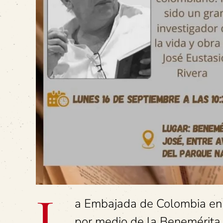
L
a Embajada de Colombia en C
por medio de la Benemérita B