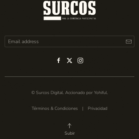
© Surcos Digital. Accionado por
Yohiful
.
Términos & Condiciones
|
Privacidad
Subir