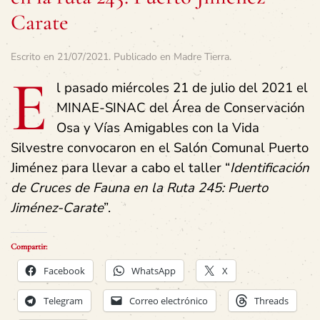
Carate
Escrito en
21/07/2021
. Publicado en
Madre Tierra
.
E
l pasado miércoles 21 de julio del 2021 el
MINAE-SINAC del Área de Conservación
Osa y Vías Amigables con la Vida
Silvestre convocaron en el Salón Comunal Puerto
Jiménez para llevar a cabo el taller “
Identificación
de Cruces de Fauna en la Ruta 245: Puerto
Jiménez-Carate
”.
Compartir:
Facebook
WhatsApp
X
Telegram
Correo electrónico
Threads