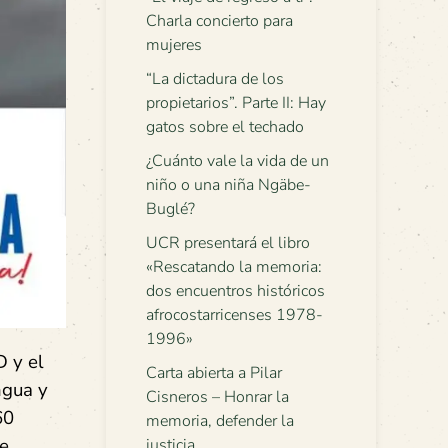
Charla concierto para
mujeres
“La dictadura de los
propietarios”. Parte II: Hay
gatos sobre el techado
¿Cuánto vale la vida de un
niño o una niña Ngäbe-
Buglé?
UCR presentará el libro
«Rescatando la memoria:
dos encuentros históricos
afrocostarricenses 1978-
1996»
D y el
Carta abierta a Pilar
ngua y
Cisneros – Honrar la
60
memoria, defender la
de
justicia