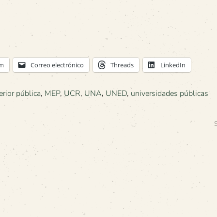
am
Correo electrónico
Threads
LinkedIn
rior pública
,
MEP
,
UCR
,
UNA
,
UNED
,
universidades públicas