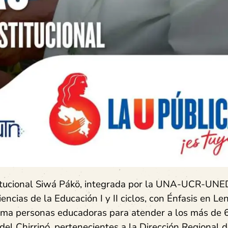
stitucional Siwá Pákö, integrada por la UNA-UCR-UNE
ncias de la Educación I y II ciclos, con Énfasis en Le
orma personas educadoras para atender a los más de 
del Chirripó, pertenecientes a la Dirección Regional 