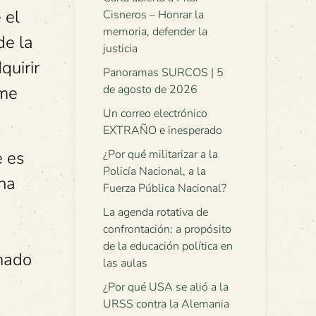
 el
Cisneros – Honrar la
memoria, defender la
de la
justicia
quirir
Panoramas SURCOS | 5
ime
de agosto de 2026
Un correo electrónico
EXTRAÑO e inesperado
e es
¿Por qué militarizar a la
Policía Nacional, a la
 ha
Fuerza Pública Nacional?
La agenda rotativa de
confrontación: a propósito
a
de la educación política en
amado
las aulas
¿Por qué USA se alió a la
URSS contra la Alemania