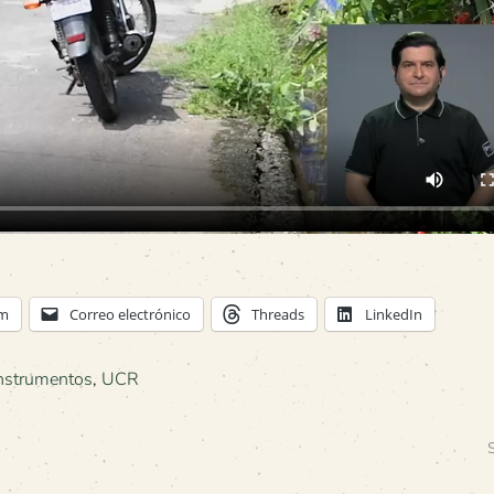
am
Correo electrónico
Threads
LinkedIn
nstrumentos
,
UCR