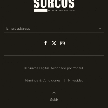
© Surcos Digital. Accionado por
Yohiful
.
Términos & Condiciones
|
Privacidad
Subir